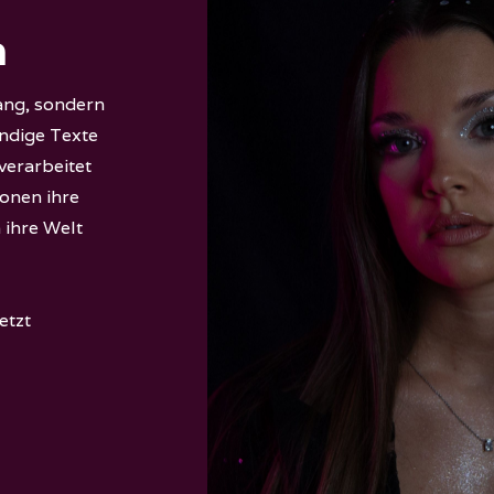
a
ang, sondern
ündige Texte
verarbeitet
ionen ihre
 ihre Welt
jetzt